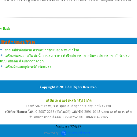
« Back
สินค้าของบริษัท
สารเคมีกำจัดปลวก สารเคมีกำจัดแมลง พาหะนำโรค
เครื่องพ่นหมอกควัน อัดน้ำยาปลวกราคา ค่าฉีดปลวกราคา เดินท่อปลวกราคา กำจัดปลวก
แบบเหยื่อล่อ ฉีดปลวกราคาถูก
เครื่องมือและอุปกรณ์กำจัดแมลง
Copyright © 2010 All Rights Reserved.
บริษัท เพาเวอร์ เพสท์ กรุ๊ป จำกัด
เลขที่ 502/312 หมู่ 3 ต. คูคต อ. ลำลูกกา จ. ปทุมธานี 12130
(Office Hours) โทร.
0-2987-2263 (อัตโนมัติ)
แฟกซ์
0-2991-0045 นอกเวลาทำการ หรือ
วันหยุดราชการ ติดต่อ : 08-7825-1010, 08-6304- 2265
Visitors : 774277