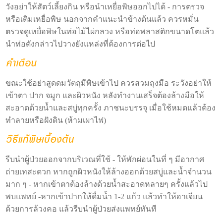
วังอย่าให้สัตว์เลี้ยงกิน หรือนำเหยื่อพิษออกไปได้ - การตรวจ
หรือเติมเหยื่อพิษ นอกจากคำแนะนำข้างต้นแล้ว ควรหมั่น
ตรวจดูเหยื่อพิษในท่อไม้ไผ่กลวง หรือท่อพลาสติกขนาดโตแล้ว
นำท่อดังกล่าวไปวางยังแหล่งที่ต้องการต่อไป
ขณะใช้อย่าสูดดมวัตถุมีพิษเข้าไป ควรสวมถุงมือ ระวังอย่าให้
เข้าตา ปาก จมูก และผิวหนัง หลังทำงานเสร็จต้องล้างมือให้
สะอาดด้วยน้ำและสบู่ทุกครั้ง ภาชนะบรรจุ เมื่อใช้หมดแล้วต้อง
ทำลายหรือฝังดิน (ห้ามเผาไฟ)
รีบนำผู้ป่วยออกจากบริเวณที่ใช้ - ให้พักผ่อนในที่ ๆ มีอากาศ
ถ่ายเทสะดวก หากถูกผิวหนังให้ล้างออกด้วยสบู่และน้ำจำนวน
มาก ๆ - หากเข้าตาต้องล้างด้วยน้ำสะอาดหลายๆ ครั้งแล้วไป
พบแพทย์ -หากเข้าปากให้ดื่มน้ำ 1-2 แก้ว แล้วทำให้อาเจียน
ด้วยการล้วงคอ แล้วรีบนำผู้ป่วยส่งแพทย์ทันที